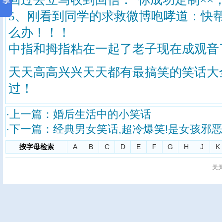
5、刚看到同学的求救微博咆哮道：快帮
么办！！！
中指和拇指粘在一起了老子现在成观音
天天高高兴兴天天都有最搞笑的
笑话大
过！
·上一篇：
婚后生活中的小笑话
·下一篇：
经典男女笑话,超冷爆笑!是女孩邪
按字母检索
A
B
C
D
E
F
G
H
J
K
天