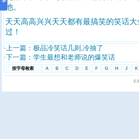
他。
天天高高兴兴天天都有最搞笑的
笑话大
过！
·上一篇：
极品冷笑话几则,冷抽了
·下一篇：
学生最想和老师说的爆笑话
按字母检索
A
B
C
D
E
F
G
H
J
K
天